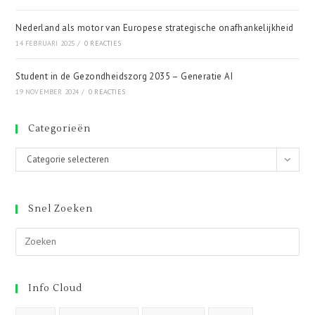
Nederland als motor van Europese strategische onafhankelijkheid
14 FEBRUARI 2025
/
0 REACTIES
Student in de Gezondheidszorg 2035 – Generatie AI
19 NOVEMBER 2024
/
0 REACTIES
Categorieën
Categorieën
Categorie selecteren
Snel Zoeken
Info Cloud