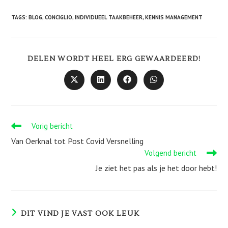
TAGS
:
BLOG
,
CONCIGLIO
,
INDIVIDUEEL TAAKBEHEER
,
KENNIS MANAGEMENT
DEEL
DELEN WORDT HEEL ERG GEWAARDEERD!
DEZE
INHO
Opent
Opent
Opent
Opent
in
in
in
in
een
een
een
een
nieuw
nieuw
nieuw
nieuw
venster
venster
venster
venster
Lees
Vorig bericht
meer
Van Oerknal tot Post Covid Versnelling
artikelen
Volgend bericht
Je ziet het pas als je het door hebt!
DIT VIND JE VAST OOK LEUK