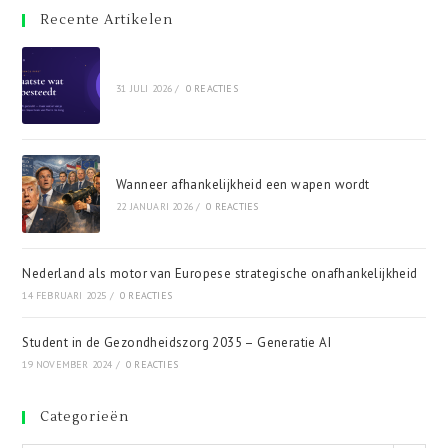
Recente Artikelen
31 JULI 2026
/
0 REACTIES
Wanneer afhankelijkheid een wapen wordt
22 JANUARI 2026
/
0 REACTIES
Nederland als motor van Europese strategische onafhankelijkheid
14 FEBRUARI 2025
/
0 REACTIES
Student in de Gezondheidszorg 2035 – Generatie AI
19 NOVEMBER 2024
/
0 REACTIES
Categorieën