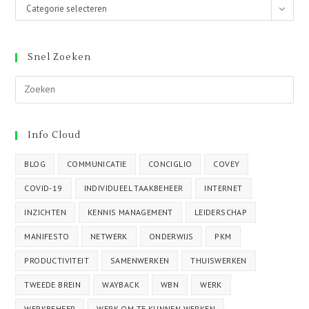
Categorieën
Categorie selecteren
Snel Zoeken
Info Cloud
BLOG
COMMUNICATIE
CONCIGLIO
COVEY
COVID-19
INDIVIDUEEL TAAKBEHEER
INTERNET
INZICHTEN
KENNIS MANAGEMENT
LEIDERSCHAP
MANIFESTO
NETWERK
ONDERWIJS
PKM
PRODUCTIVITEIT
SAMENWERKEN
THUISWERKEN
TWEEDE BREIN
WAYBACK
WBN
WERK
WERKBEHEER
WERK OM TE KUNNEN WERKEN