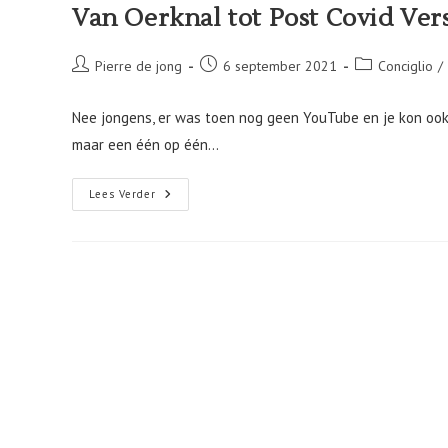
Van Oerknal tot Post Covid Ver
Bericht
Bericht
Berichtcategori
Pierre de jong
6 september 2021
Conciglio
/
auteur:
gepubliceerd
op:
Nee jongens, er was toen nog geen YouTube en je kon ook 
maar een één op één…
Van
Lees Verder
Oerknal
Tot
Post
Covid
Versnelling