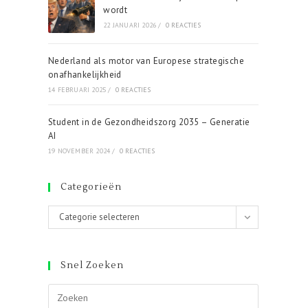
wordt
22 JANUARI 2026
/
0 REACTIES
Nederland als motor van Europese strategische
onafhankelijkheid
14 FEBRUARI 2025
/
0 REACTIES
Student in de Gezondheidszorg 2035 – Generatie
AI
19 NOVEMBER 2024
/
0 REACTIES
Categorieën
Categorieën
Categorie selecteren
Snel Zoeken