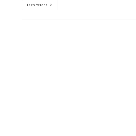
Denktank
Lees Verder
Of
Flipperkast?