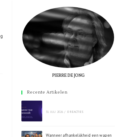
ug
PIERRE DE JONG
Recente Artikelen
31 JULI 2026
/
0 REACTIES
Wanneer afhankelijkheid een wapen