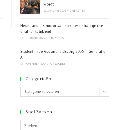
wordt
22 JANUARI 2026
/
0 REACTIES
Nederland als motor van Europese strategische
onafhankelijkheid
14 FEBRUARI 2025
/
0 REACTIES
Student in de Gezondheidszorg 2035 – Generatie
AI
19 NOVEMBER 2024
/
0 REACTIES
Categorieën
Categorieën
Categorie selecteren
Snel Zoeken