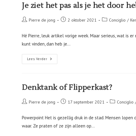
Je ziet het pas als je het door he
Bericht
Bericht
Berichtcategorie:
Pierre de jong
2 oktober 2021
Conciglio
/
Ke
auteur:
gepubliceerd
op:
Hé Pierre, leuk artikel vorige week. Maar serieus, wat is e
kunt vinden, dan heb je…
Je
Lees Verder
Ziet
Het
Pas
Als
Je
Het
Denktank of Flipperkast?
Door
Hebt!
Bericht
Bericht
Berichtcategor
Pierre de jong
17 september 2021
Conciglio
auteur:
gepubliceerd
op:
Powerpoint Het is gezellig druk in de stad. Mensen lopen d
waar. Ze praten of ze zijn alleen op…