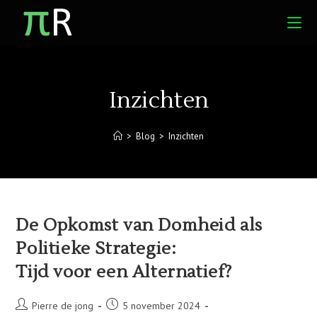
Ga
naar
inhoud
Inzichten
>
Blog
>
Inzichten
De Opkomst van Domheid als
Politieke Strategie:
Tijd voor een Alternatief?
Bericht
Bericht
Pierre de jong
5 november 2024