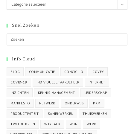
Categorieën
Categorie selecteren
Snel Zoeken
Info Cloud
BLOG
COMMUNICATIE
CONCIGLIO
COVEY
COVID-19
INDIVIDUEEL TAAKBEHEER
INTERNET
INZICHTEN
KENNIS MANAGEMENT
LEIDERSCHAP
MANIFESTO
NETWERK
ONDERWIJS
PKM
PRODUCTIVITEIT
SAMENWERKEN
THUISWERKEN
TWEEDE BREIN
WAYBACK
WBN
WERK