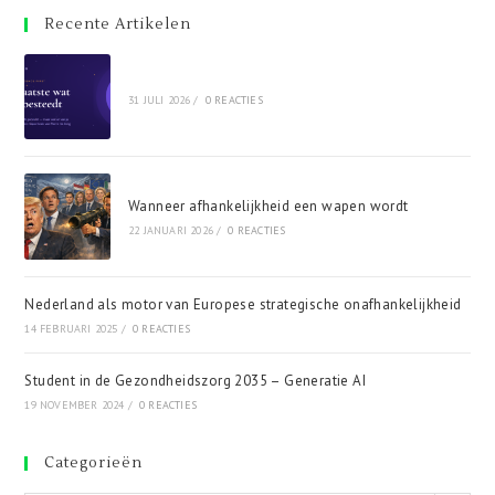
Recente Artikelen
31 JULI 2026
/
0 REACTIES
Wanneer afhankelijkheid een wapen wordt
22 JANUARI 2026
/
0 REACTIES
Nederland als motor van Europese strategische onafhankelijkheid
14 FEBRUARI 2025
/
0 REACTIES
Student in de Gezondheidszorg 2035 – Generatie AI
19 NOVEMBER 2024
/
0 REACTIES
Categorieën