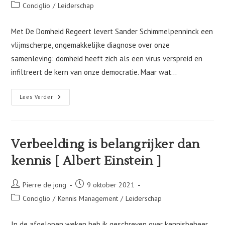
auteur:
gepubliceerd
Berichtcategorie:
Conciglio
/
Leiderschap
op:
Met De Domheid Regeert levert Sander Schimmelpenninck een
vlijmscherpe, ongemakkelijke diagnose over onze
samenleving: domheid heeft zich als een virus verspreid en
infiltreert de kern van onze democratie. Maar wat…
De
Lees Verder
Opkomst
Van
Domheid
Als
Politieke
Strategie:
Verbeelding is belangrijker dan
Tijd
Voor
kennis [ Albert Einstein ]
Een
Alternatief?
Bericht
Bericht
Pierre de jong
9 oktober 2021
auteur:
gepubliceerd
Berichtcategorie:
Conciglio
/
Kennis Management
/
Leiderschap
op:
In de afgelopen weken heb ik geschreven over kennisbeheer