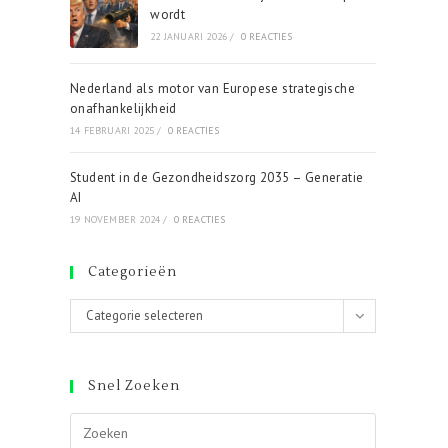
wordt
22 JANUARI 2026
/
0 REACTIES
Nederland als motor van Europese strategische
onafhankelijkheid
14 FEBRUARI 2025
/
0 REACTIES
Student in de Gezondheidszorg 2035 – Generatie
AI
19 NOVEMBER 2024
/
0 REACTIES
Categorieën
Categorieën
Categorie selecteren
Snel Zoeken