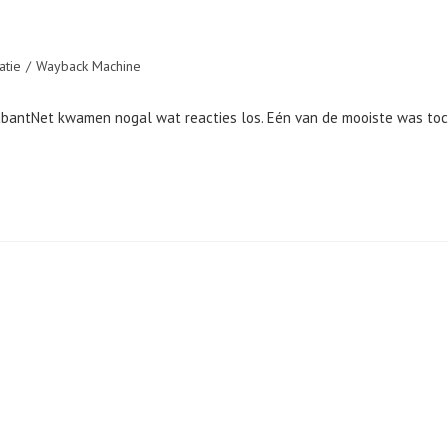
ie:
atie
/
Wayback Machine
rabantNet kwamen nogal wat reacties los. Eén van de mooiste was to