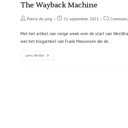
The Wayback Machine
Bericht
Bericht
Berichtcategor
Pierre de jong
11 september 2021
Communic
auteur:
gepubliceerd
op:
Met het artikel van vorige week over de start van WestB
wel het blogartikel van Frank Meeuwsen die de…
The
Lees Verder
Wayback
Machine