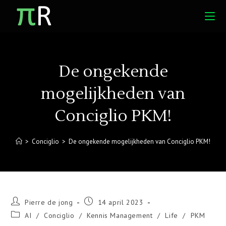
Ga
naar
inhoud
De ongekende
mogelijkheden van
Conciglio PKM!
>
Conciglio
>
De ongekende mogelijkheden van Conciglio PKM!
Bericht
Bericht
Pierre de jong
14 april 2023
auteur:
gepubliceerd
Berichtcategorie:
AI
/
Conciglio
/
Kennis Management
/
Life
/
PKM
op: