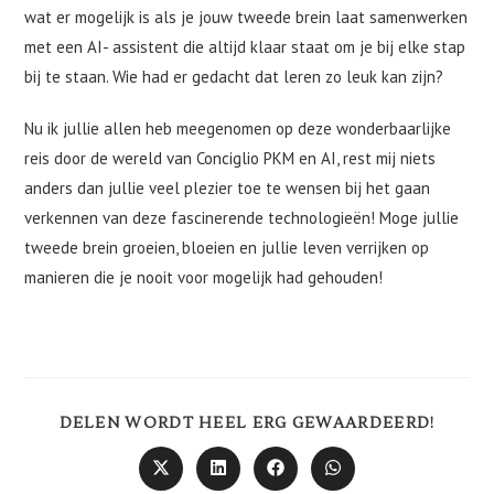
wat er mogelijk is als je jouw tweede brein laat samenwerken
met een AI- assistent die altijd klaar staat om je bij elke stap
bij te staan. Wie had er gedacht dat leren zo leuk kan zijn?
Nu ik jullie allen heb meegenomen op deze wonderbaarlijke
reis door de wereld van Conciglio PKM en AI, rest mij niets
anders dan jullie veel plezier toe te wensen bij het gaan
verkennen van deze fascinerende technologieën! Moge jullie
tweede brein groeien, bloeien en jullie leven verrijken op
manieren die je nooit voor mogelijk had gehouden!
DEEL
DELEN WORDT HEEL ERG GEWAARDEERD!
DEZE
INHO
Opent
Opent
Opent
Opent
in
in
in
in