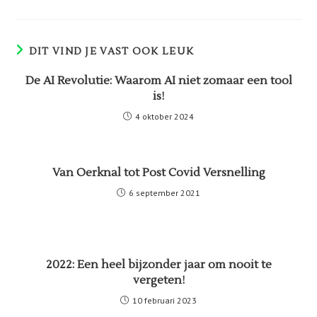
een
een
een
een
nieuw
nieuw
nieuw
nieuw
venster
venster
venster
venster
DIT VIND JE VAST OOK LEUK
De AI Revolutie: Waarom AI niet zomaar een tool
is!
4 oktober 2024
Van Oerknal tot Post Covid Versnelling
6 september 2021
2022: Een heel bijzonder jaar om nooit te
vergeten!
10 februari 2023