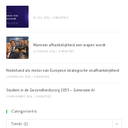
31 JULI 2026
/
0 REACTIES
Wanneer afhankelijkheid een wapen wordt
22 JANUARI 2026
/
0 REACTIES
Nederland als motor van Europese strategische onafhankelijkheid
14 FEBRUARI 2025
/
0 REACTIES
Student in de Gezondheidszorg 2035 – Generatie AI
19 NOVEMBER 2024
/
0 REACTIES
Categorieën
Categorieën
Trends (1)