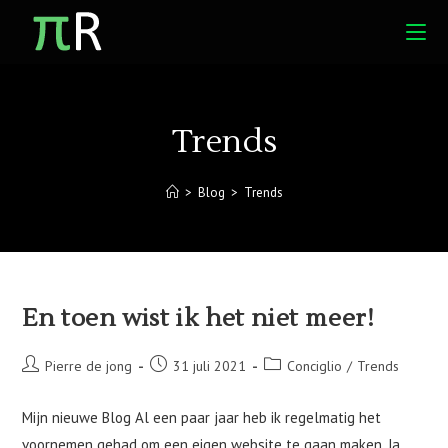
Ga
naar
inhoud
Trends
>
Blog
>
Trends
En toen wist ik het niet meer!
Bericht
Bericht
Berichtcategorie:
Pierre de jong
31 juli 2021
Conciglio
/
Trends
auteur:
gepubliceerd
op:
Mijn nieuwe Blog Al een paar jaar heb ik regelmatig het
voornemen gehad om een eigen website te gaan maken. Ja,